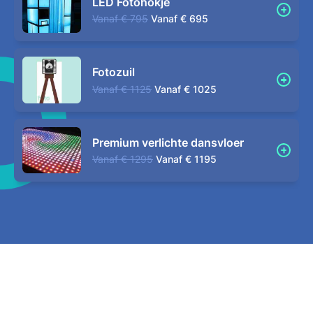
LED Fotohokje
Vanaf
€ 795
Vanaf
€ 695
Fotozuil
Vanaf
€ 1125
Vanaf
€ 1025
Premium verlichte dansvloer
Vanaf
€ 1295
Vanaf
€ 1195