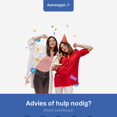
Aanvragen
🎉
Advies of hulp nodig?
Direct bereikbaar