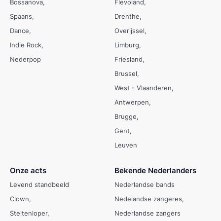
Bossanova
Flevoland
Spaans
Drenthe
Dance
Overijssel
Indie Rock
Limburg
Nederpop
Friesland
Brussel
West - Vlaanderen
Antwerpen
Brugge
Gent
Leuven
Onze acts
Bekende Nederlanders
Levend standbeeld
Nederlandse bands
Clown
Nedelandse zangeres
Steltenloper
Nederlandse zangers