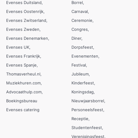
Evenses Duitsland
Borrel
Evenses Oostenrijk
Carnaval
Evenses Zwitserland
Ceremonie
Evenses Zweden
Congres
Evenses Denemarken
Diner
Evenses UK
Dorpsfeest
Evenses Frankrijk
Evenementen
Evenses Spanje
Festival
Thomasverheul.nl
Jubileum
Muziekhuren.com
Kinderfeest
Advocaathulp.com
Koningsdag
Boekingsbureau
Nieuwjaarsborrel
Evenses catering
Personeelsfeest
Receptie
Studentenfeest
Verenigingsfeest