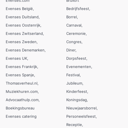
Evenses.com
Bruiloft
Evenses België
Bedrijfsfeest
Evenses Duitsland
Borrel
Evenses Oostenrijk
Carnaval
Evenses Zwitserland
Ceremonie
Evenses Zweden
Congres
Evenses Denemarken
Diner
Evenses UK
Dorpsfeest
Evenses Frankrijk
Evenementen
Evenses Spanje
Festival
Thomasverheul.nl
Jubileum
Muziekhuren.com
Kinderfeest
Advocaathulp.com
Koningsdag
Boekingsbureau
Nieuwjaarsborrel
Evenses catering
Personeelsfeest
Receptie