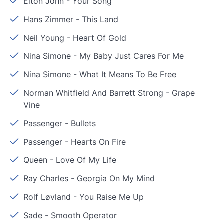
Elton John
-
Your Song
Hans Zimmer
-
This Land
Neil Young
-
Heart Of Gold
Nina Simone
-
My Baby Just Cares For Me
Nina Simone
-
What It Means To Be Free
Norman Whitfield And Barrett Strong
-
Grape
Vine
Passenger
-
Bullets
Passenger
-
Hearts On Fire
Queen
-
Love Of My Life
Ray Charles
-
Georgia On My Mind
Rolf Løvland
-
You Raise Me Up
Sade
-
Smooth Operator