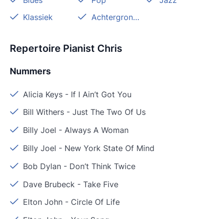
Blues
Pop
Jazz
Klassiek
Achtergrondmuziek
Repertoire Pianist Chris
Nummers
Alicia Keys
-
If I Ain’t Got You
Bill Withers
-
Just The Two Of Us
Billy Joel
-
Always A Woman
Billy Joel
-
New York State Of Mind
Bob Dylan
-
Don’t Think Twice
Dave Brubeck
-
Take Five
Elton John
-
Circle Of Life