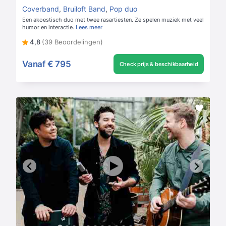
Coverband
,
Bruiloft Band
,
Pop duo
Een akoestisch duo met twee rasartiesten. Ze spelen muziek met veel
humor en interactie.
Lees meer
4,8
(39 Beoordelingen)
Vanaf
€ 795
Check prijs & beschikbaarheid