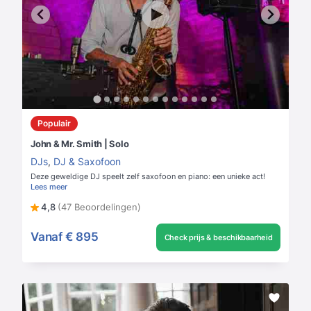
Populair
John & Mr. Smith | Solo
DJs
,
DJ & Saxofoon
Deze geweldige DJ speelt zelf saxofoon en piano: een unieke act!
Lees meer
4,8
(47 Beoordelingen)
Vanaf
€ 895
Check prijs & beschikbaarheid