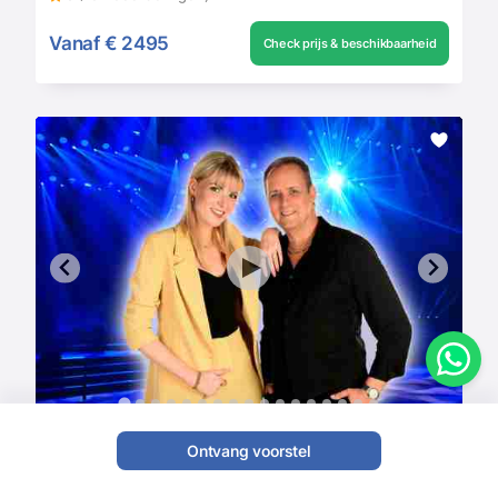
Vanaf
€ 2495
Check prijs & beschikbaarheid
Ontvang voorstel
Beautiful Noise
Bands
,
Coverband
,
Bruiloft Band
,
Pop duo
,
Trio's