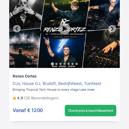
Renzo Cortez
DJs
,
House DJ
,
Bruiloft
,
Bedrijfsfeest
,
Tuinfeest
Bringing Tropical Tech House to every stage
Lees meer
4,9
(26 Beoordelingen)
Vanaf
€ 1200
Check prijs & beschikbaarheid