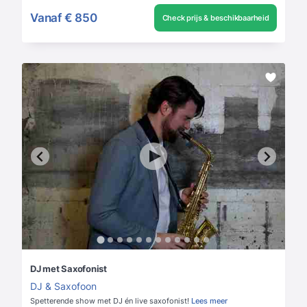
Vanaf
€ 850
Check prijs & beschikbaarheid
DJ met Saxofonist
DJ & Saxofoon
Spetterende show met DJ én live saxofonist!
Lees meer