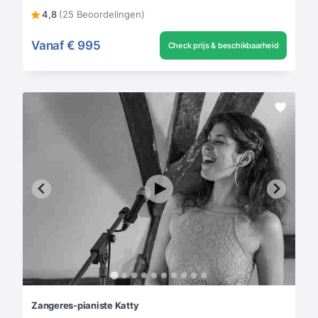
4,8
(25 Beoordelingen)
Vanaf
€ 995
Check prijs & beschikbaarheid
Zangeres-pianiste Katty