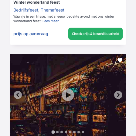
Winter wonderland feest
Bedrijfsfeest
,
Themafeest
Waan je in een frisse, met sneeuw bedekte avond met ons winter
wonderland feest!
Lees meer
prijs op aanvraag
Check prijs & beschikbaarheid