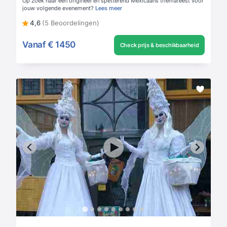
Op zoek naar een origineel en spetterend Mexicaans themafeest voor
jouw volgende evenement?
Lees meer
4,6
(5 Beoordelingen)
Vanaf
€ 1450
Check prijs & beschikbaarheid