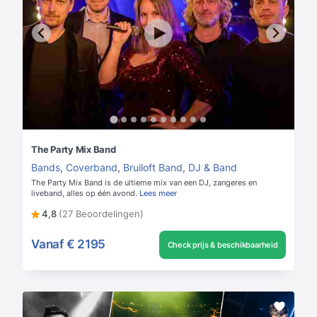
The Party Mix Band
Bands
,
Coverband
,
Bruiloft Band
,
DJ & Band
The Party Mix Band is de ultieme mix van een DJ, zangeres en
liveband, alles op één avond.
Lees meer
4,8
(27 Beoordelingen)
Vanaf
€ 2195
Check prijs & beschikbaarheid