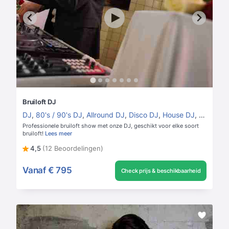
Bruiloft DJ
DJ
,
80's / 90's DJ
,
Allround DJ
,
Disco DJ
,
House DJ
,
Vrouweli
Professionele bruiloft show met onze DJ, geschikt voor elke soort
bruiloft!
Lees meer
4,5
(12 Beoordelingen)
Vanaf
€ 795
Check prijs & beschikbaarheid