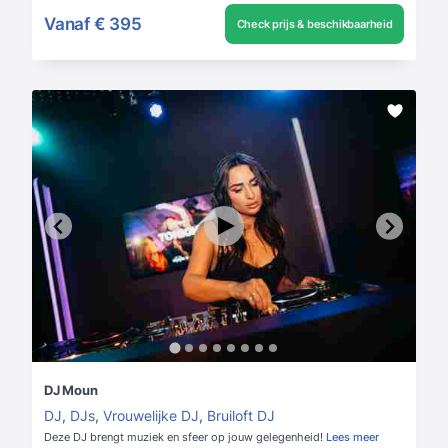
Vanaf
€ 395
Check prijs & beschikbaarheid
DJ Moun
DJ
,
DJs
,
Vrouwelijke DJ
,
Bruiloft DJ
Deze DJ brengt muziek en sfeer op jouw gelegenheid!
Lees meer