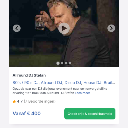
Allround DJ Stefan
80's / 90's DJ
,
Allround DJ
,
Disco DJ
,
House DJ
,
Bruiloft DJ
Opzoek naar een DJ die jouw evenement naar een onvergetelijke
ervaring tilt? Boek dan Allround DJ Stefan
Lees meer
4,7
(7 Beoordelingen)
Vanaf
€ 400
Check prijs & beschikbaarheid