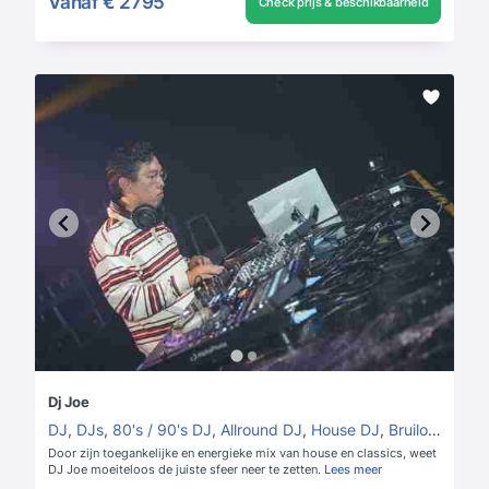
Vanaf
€ 2795
Check prijs & beschikbaarheid
Dj Joe
DJ
,
DJs
,
80's / 90's DJ
,
Allround DJ
,
House DJ
,
Bruiloft DJ
Door zijn toegankelijke en energieke mix van house en classics, weet
DJ Joe moeiteloos de juiste sfeer neer te zetten.
Lees meer