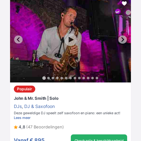
Populair
John & Mr. Smith | Solo
DJs
,
DJ & Saxofoon
Deze geweldige DJ speelt zelf saxofoon en piano: een unieke act!
Lees meer
4,8
(47 Beoordelingen)
Vanaf
€ 895
Check prijs & beschikbaarheid