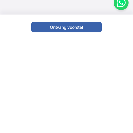
Ontvang voorstel
Gospel muzikant
Gospelmuziek is gekenmerkt door dominante zang
en een sterk gebruik van harmonie met christelijke
teksten. Gospelmuziek dateert terug naar het vroege
begin van de 17e eeuw.
Hymnen en heilige liederen werden vaak herhaald in
wat genoemd wordt als een call en response oftewel
een muzikale variant van vraag en antwoord dat zijn