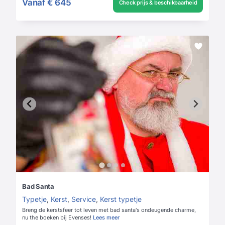
Vanaf
€ 645
Check prijs & beschikbaarheid
Bad Santa
Typetje
,
Kerst
,
Service
,
Kerst typetje
Breng de kerstsfeer tot leven met bad santa's ondeugende charme,
nu the boeken bij Evenses!
Lees meer