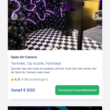
Open Air Camera
Techniek
,
Op locatie
,
Fotohokje
Opzoek naar een leuke en speelse camera! Zoek dan niet verder dan
de Open Air Camera
Lees meer
4,9
(4 Beoordelingen)
Vanaf
€ 600
Check prijs & beschikbaarheid