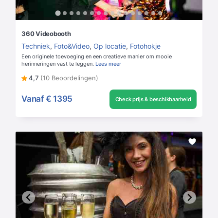
360 Videobooth
Techniek
,
Foto&Video
,
Op locatie
,
Fotohokje
Een originele toevoeging en een creatieve manier om mooie
herinneringen vast te leggen.
Lees meer
4,7
(10 Beoordelingen)
Vanaf
€ 1395
Check prijs & beschikbaarheid