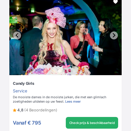
Candy Girls
Service
De mooiste dames in de mooiste jurken, die met een glimlach
zoetigheden uitdelen op uw feest.
Lees meer
4,8
(4 Beoordelingen)
Vanaf
€ 795
Check prijs & beschikbaarheid