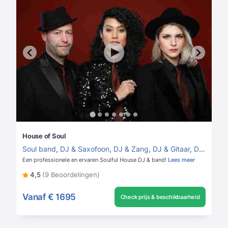
House of Soul
Soul band
,
DJ & Saxofoon
,
DJ & Zang
,
DJ & Gitaar
,
DJ & Band
Een professionele en ervaren Soulful House DJ & band!
Lees meer
4,5
(9 Beoordelingen)
Vanaf
€ 1695
Check prijs & beschikbaarheid