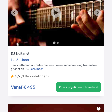
DJ & gitarist
DJ & Gitaar
Een spetterend optreden met een unieke samenwerking tussen live
gitarist en DJ.
Lees meer
4,5
(3 Beoordelingen)
Vanaf
€ 495
Check prijs & beschikbaarheid