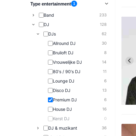
Type entertainment
1
Band
233
DJ
128
DJs
62
Allround DJ
30
Bruiloft DJ
8
Vrouwelijke DJ
14
80's / 90's DJ
11
Lounge DJ
6
Disco DJ
13
Premium DJ
6
House DJ
16
Kerst DJ
0
DJ & muzikant
36