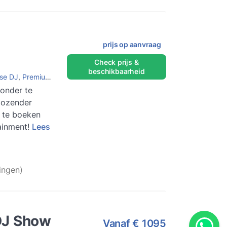
prijs op aanvraag
Check prijs &
beschikbaarheid
se DJ
,
Premium DJ
zonder te
iozender
 te boeken
ainment!
Lees
ingen)
DJ Show
Vanaf
€ 1095