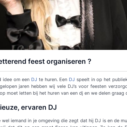
etterend feest organiseren ?
ed idee om een
DJ
te huren. Een
DJ
speelt in op het publie
fgelopen jaren hebben wij vele DJ’s voor feesten verzorgd
op moet letten bij het huren van een dj en we delen graag o
ieuze, ervaren DJ
je wel iemand in je omgeving die zegt dat hij DJ is en de m