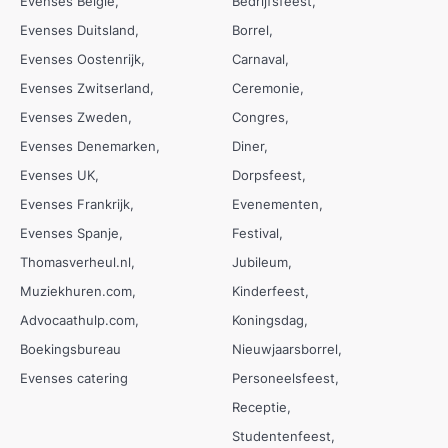
Evenses België
Bedrijfsfeest
Evenses Duitsland
Borrel
Evenses Oostenrijk
Carnaval
Evenses Zwitserland
Ceremonie
Evenses Zweden
Congres
Evenses Denemarken
Diner
Evenses UK
Dorpsfeest
Evenses Frankrijk
Evenementen
Evenses Spanje
Festival
Thomasverheul.nl
Jubileum
Muziekhuren.com
Kinderfeest
Advocaathulp.com
Koningsdag
Boekingsbureau
Nieuwjaarsborrel
Evenses catering
Personeelsfeest
Receptie
Studentenfeest