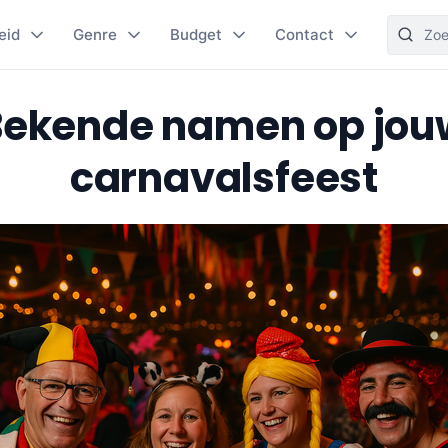
eid
Genre
Budget
Contact
Bekende namen op jou
carnavalsfeest