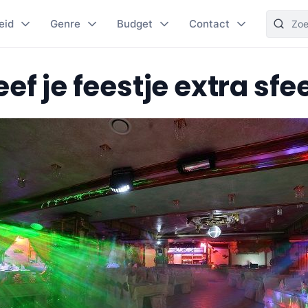
eid
Genre
Budget
Contact
ef je feestje extra sfe