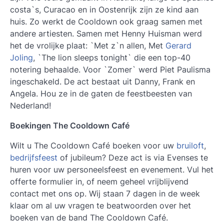
costa`s, Curacao en in Oostenrijk zijn ze kind aan
huis. Zo werkt de Cooldown ook graag samen met
andere artiesten. Samen met Henny Huisman werd
het de vrolijke plaat: `Met z`n allen, Met
Gerard
Joling
, `The lion sleeps tonight` die een top-40
notering behaalde. Voor `Zomer` werd Piet Paulisma
ingeschakeld. De act bestaat uit Danny, Frank en
Angela. Hou ze in de gaten de feestbeesten van
Nederland!
Boekingen The Cooldown Café
Wilt u The Cooldown Café boeken voor uw
bruiloft
,
bedrijfsfeest
of jubileum? Deze act is via Evenses te
huren voor uw personeelsfeest en evenement. Vul het
offerte formulier in, of neem geheel vrijblijvend
contact met ons op. Wij staan 7 dagen in de week
klaar om al uw vragen te beatwoorden over het
boeken van de band The Cooldown Café.