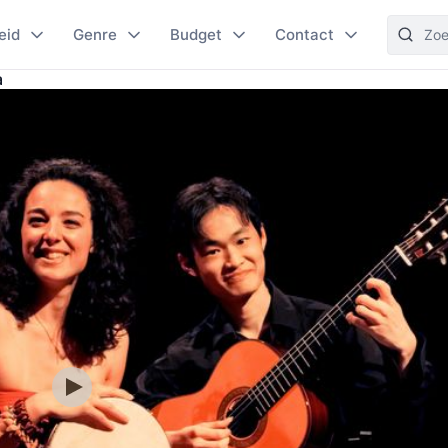
eid
Genre
Budget
Contact
a