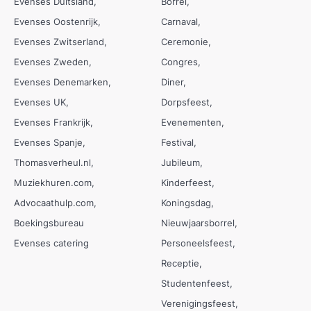
Evenses Duitsland
Borrel
Evenses Oostenrijk
Carnaval
Evenses Zwitserland
Ceremonie
Evenses Zweden
Congres
Evenses Denemarken
Diner
Evenses UK
Dorpsfeest
Evenses Frankrijk
Evenementen
Evenses Spanje
Festival
Thomasverheul.nl
Jubileum
Muziekhuren.com
Kinderfeest
Advocaathulp.com
Koningsdag
Boekingsbureau
Nieuwjaarsborrel
Evenses catering
Personeelsfeest
Receptie
Studentenfeest
Verenigingsfeest