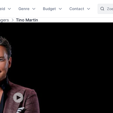
eid
Genre
Budget
Contact
ngers
Tino Martin