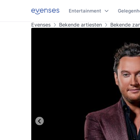
Entertainment
Gelegenh
Evenses
Bekende artiesten
Bekende za