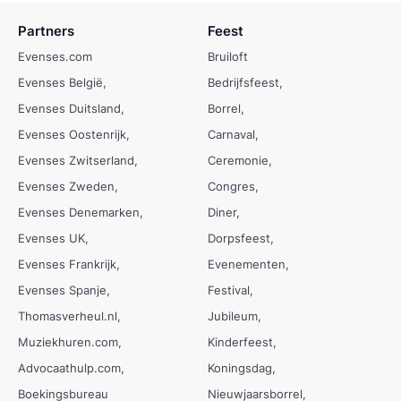
Partners
Feest
Evenses.com
Bruiloft
Evenses België
Bedrijfsfeest
Evenses Duitsland
Borrel
Evenses Oostenrijk
Carnaval
Evenses Zwitserland
Ceremonie
Evenses Zweden
Congres
Evenses Denemarken
Diner
Evenses UK
Dorpsfeest
Evenses Frankrijk
Evenementen
Evenses Spanje
Festival
Thomasverheul.nl
Jubileum
Muziekhuren.com
Kinderfeest
Advocaathulp.com
Koningsdag
Boekingsbureau
Nieuwjaarsborrel