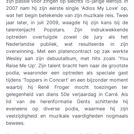
zijn passie voor zingen op slechts 15-jarige leeftijd. In
2007 nam hij zijn eerste single 'Adios My Love' op,
wat het begin betekende van zijn muzikale reis. Twee
jaar later, in juli 2009, waagde hij zijn kans bij de
talentenjacht Popstars. Zijn indrukwekkende
optreden overtuigde zowel de jury als het
Nederlandse publiek, wat resulteerde in zijn
overwinning. Met een platencontract op zak werkte
Wesley aan zijn debuutalbum, met hits zoals 'You
Raise Me Up'. Zijn talent bracht hem naar de grootste
podia, waaronder een optreden als speciale gast
tijdens 'Toppers in Concert' en een bijzonder moment
waarbij hij René Froger mocht toezingen ter
gelegenheid van diens 50e verjaardag in Carré. Als
lid van de herenformatie Gents schitterde hij
eveneens op diverse podia, waarmee hij zijn
veelzijdigheid en muzikale vaardigheden nogmaals
bewees.