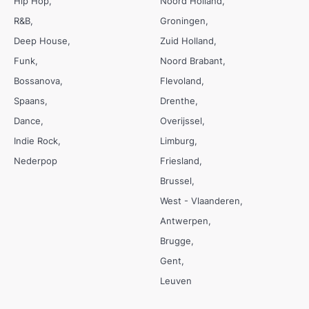
Hip Hop
Noord Holland
R&B
Groningen
Deep House
Zuid Holland
Funk
Noord Brabant
Bossanova
Flevoland
Spaans
Drenthe
Dance
Overijssel
Indie Rock
Limburg
Nederpop
Friesland
Brussel
West - Vlaanderen
Antwerpen
Brugge
Gent
Leuven