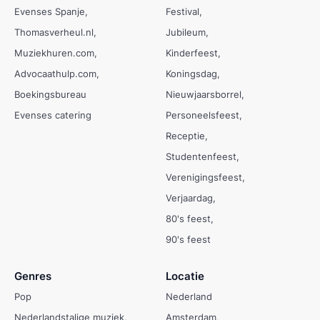
Evenses Spanje
Festival
Thomasverheul.nl
Jubileum
Muziekhuren.com
Kinderfeest
Advocaathulp.com
Koningsdag
Boekingsbureau
Nieuwjaarsborrel
Evenses catering
Personeelsfeest
Receptie
Studentenfeest
Verenigingsfeest
Verjaardag
80's feest
90's feest
Genres
Locatie
Pop
Nederland
Nederlandstalige muziek
Amsterdam