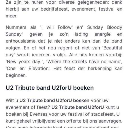
Ze zijn te huren voor diverse gelegenheden: denk
hierbij aan uw bedrijfsfeest, evenement, festival en
meer.
Nummers als 'I will Follow' en' Sunday Bloody
Sunday' geven je zo'n lading energie en
enthousiasme dat je niet anders kan dan de band
volgen. En of het nou regent of niet van 'Beautiful
day' wordt iedereen vrolijk. Alle hits komen voorbij:
'New years day ', 'Where the streets have no name',
'One' en' Elevation'. Het feest der herkenning kan
beginnen.
U2 Tribute band U2forU boeken
Wilt u
U2 Tribute band U2forU boeken
voor uw
evenement of feest?
U2 Tribute band U2forU
kunt u
boeken bij Evenses voor uw festival of stadsfeest. U
kunt geheel vrijblijvend een offerte bij ons aanvragen.
Voor meer informatie kunt u gerust contact met ons