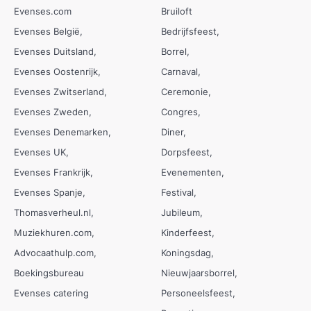
Evenses.com
Bruiloft
Evenses België
Bedrijfsfeest
Evenses Duitsland
Borrel
Evenses Oostenrijk
Carnaval
Evenses Zwitserland
Ceremonie
Evenses Zweden
Congres
Evenses Denemarken
Diner
Evenses UK
Dorpsfeest
Evenses Frankrijk
Evenementen
Evenses Spanje
Festival
Thomasverheul.nl
Jubileum
Muziekhuren.com
Kinderfeest
Advocaathulp.com
Koningsdag
Boekingsbureau
Nieuwjaarsborrel
Evenses catering
Personeelsfeest