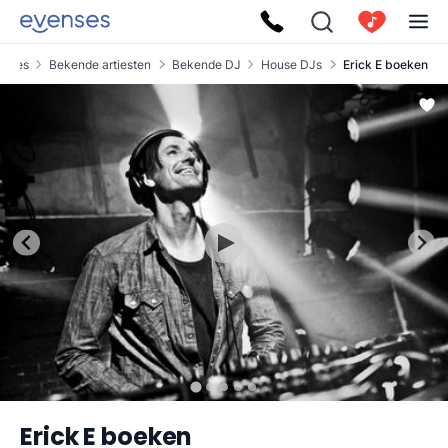
enses
Bekende artiesten
Bekende DJ
House DJs
Erick E boeken
Erick E boeken