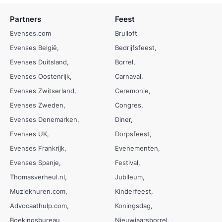
Partners
Feest
Evenses.com
Bruiloft
Evenses België
Bedrijfsfeest
Evenses Duitsland
Borrel
Evenses Oostenrijk
Carnaval
Evenses Zwitserland
Ceremonie
Evenses Zweden
Congres
Evenses Denemarken
Diner
Evenses UK
Dorpsfeest
Evenses Frankrijk
Evenementen
Evenses Spanje
Festival
Thomasverheul.nl
Jubileum
Muziekhuren.com
Kinderfeest
Advocaathulp.com
Koningsdag
Boekingsbureau
Nieuwjaarsborrel