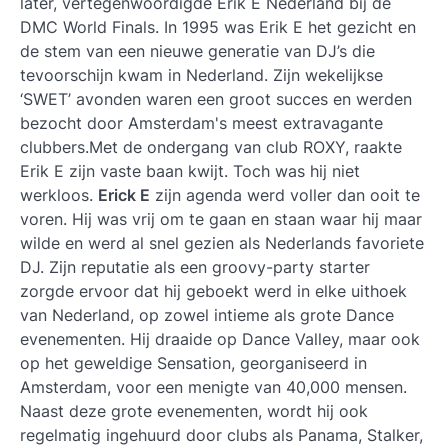
later, vertegenwoordigde
Erik E
Nederland bij de
DMC World Finals. In 1995 was Erik E het gezicht en
de stem van een nieuwe generatie van DJ’s die
tevoorschijn kwam in Nederland. Zijn wekelijkse
‘SWET’ avonden waren een groot succes en werden
bezocht door Amsterdam's meest extravagante
clubbers.Met de ondergang van club ROXY, raakte
Erik E zijn vaste baan kwijt. Toch was hij niet
werkloos.
Erick E
zijn agenda werd voller dan ooit te
voren. Hij was vrij om te gaan en staan waar hij maar
wilde en werd al snel gezien als Nederlands favoriete
DJ. Zijn reputatie als een groovy-party starter
zorgde ervoor dat hij geboekt werd in elke uithoek
van Nederland, op zowel intieme als grote Dance
evenementen. Hij draaide op Dance Valley, maar ook
op het geweldige Sensation, georganiseerd in
Amsterdam, voor een menigte van 40,000 mensen.
Naast deze grote evenementen, wordt hij ook
regelmatig ingehuurd door clubs als Panama, Stalker,