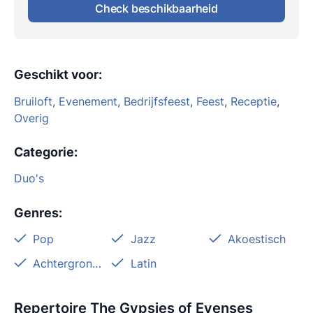
Check beschikbaarheid
Geschikt voor
:
Bruiloft
,
Evenement
,
Bedrijfsfeest
,
Feest
,
Receptie
,
Overig
Categorie
:
Duo's
Genres
:
Pop
Jazz
Akoestisch
Achtergrondmuziek
Latin
Repertoire The Gypsies of Evenses