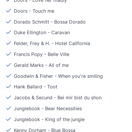
Doors
-
Love her madly
Doors
-
Touch me
Dorado Schmitt
-
Bossa Dorado
Duke Ellington
-
Caravan
Felder, Frey & H.
-
Hotel California
Francis Popy
-
Belle Ville
Gerald Marks
-
All of me
Goodwin & Fisher
-
When you're smiling
Hank Ballard
-
Toot
Jacobs & Secund
-
Bei mir bist du shon
Junglebook
-
Bear Necessities
Junglebook
-
King of the jungle
Kenny Dorham
-
Blue Bossa