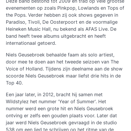
Deze band bestond tot 2009 en trad op vele grootse
evenementen op zoals Pinkpop, Lowlands en Tops of
the Pops. Verder hebben zij ook shows gegeven in
Paradiso, Tivoli, De Oosterpoort en de voormalige
Heineken Music Hall, nu bekend als AFAS Live. De
band heeft twee albums uitgebracht en heeft
internationaal getoerd.
Niels Geusebroek
behaalde faam als solo artiest,
door mee te doen aan het tweede seizoen van The
Voice of Holland. Tijdens zijn deelname aan de show
scoorde Niels Geusebroek maar liefst drie hits in de
Top 40.
Een jaar later, in 2012, bracht hij samen met
Wildstylez het nummer 'Year of Summer'. Het
nummer werd een grote hit en Niels Geusebroek
ontving er zelfs een gouden plaats voor. Later dat
jaar werd Niels Geusebroek gevraagd in de studio
538 om een lied te schrijven op het ritme van de