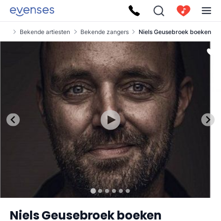
ses
Bekende artiesten
Bekende zangers
Niels Geusebroek boeken
Niels Geusebroek boeken