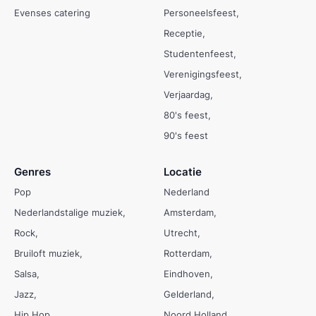
Evenses catering
Personeelsfeest
Receptie
Studentenfeest
Verenigingsfeest
Verjaardag
80's feest
90's feest
Genres
Locatie
Pop
Nederland
Nederlandstalige muziek
Amsterdam
Rock
Utrecht
Bruiloft muziek
Rotterdam
Salsa
Eindhoven
Jazz
Gelderland
Hip Hop
Noord Holland