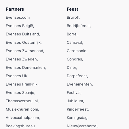
Partners
Feest
Evenses.com
Bruiloft
Evenses België
Bedrijfsfeest
Evenses Duitsland
Borrel
Evenses Oostenrijk
Carnaval
Evenses Zwitserland
Ceremonie
Evenses Zweden
Congres
Evenses Denemarken
Diner
Evenses UK
Dorpsfeest
Evenses Frankrijk
Evenementen
Evenses Spanje
Festival
Thomasverheul.nl
Jubileum
Muziekhuren.com
Kinderfeest
Advocaathulp.com
Koningsdag
Boekingsbureau
Nieuwjaarsborrel