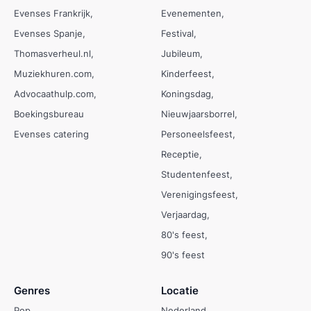
Evenses Frankrijk
Evenementen
Evenses Spanje
Festival
Thomasverheul.nl
Jubileum
Muziekhuren.com
Kinderfeest
Advocaathulp.com
Koningsdag
Boekingsbureau
Nieuwjaarsborrel
Evenses catering
Personeelsfeest
Receptie
Studentenfeest
Verenigingsfeest
Verjaardag
80's feest
90's feest
Genres
Locatie
Pop
Nederland