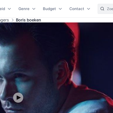
eid
Genre
Budget
Contact
ngers
Boris boeken