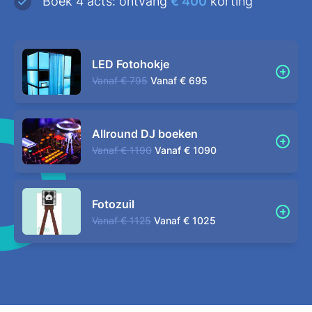
Boek 4 acts: ontvang
€ 400
korting
LED Fotohokje
Vanaf
€ 795
Vanaf
€ 695
Allround DJ boeken
Vanaf
€ 1190
Vanaf
€ 1090
Fotozuil
Vanaf
€ 1125
Vanaf
€ 1025