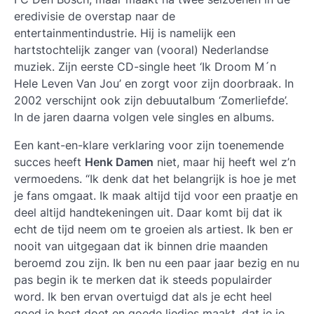
eredivisie de overstap naar de
entertainmentindustrie. Hij is namelijk een
hartstochtelijk zanger van (vooral) Nederlandse
muziek. Zijn eerste CD-single heet ‘Ik Droom M´n
Hele Leven Van Jou’ en zorgt voor zijn doorbraak. In
2002 verschijnt ook zijn debuutalbum ‘Zomerliefde’.
In de jaren daarna volgen vele singles en albums.
Een kant-en-klare verklaring voor zijn toenemende
succes heeft
Henk Damen
niet, maar hij heeft wel z’n
vermoedens. “Ik denk dat het belangrijk is hoe je met
je fans omgaat. Ik maak altijd tijd voor een praatje en
deel altijd handtekeningen uit. Daar komt bij dat ik
echt de tijd neem om te groeien als artiest. Ik ben er
nooit van uitgegaan dat ik binnen drie maanden
beroemd zou zijn. Ik ben nu een paar jaar bezig en nu
pas begin ik te merken dat ik steeds populairder
word. Ik ben ervan overtuigd dat als je echt heel
goed je best doet en goede liedjes maakt, dat je je