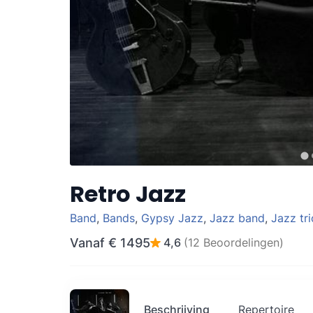
Retro Jazz
Band
,
Bands
,
Gypsy Jazz
,
Jazz band
,
Jazz tri
Vanaf
€ 1495
4,6
(12 Beoordelingen)
Beschrijving
Repertoire