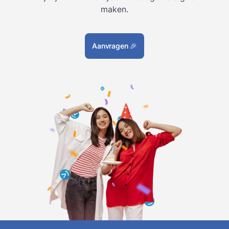
maken.
Aanvragen
🎉