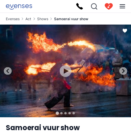
Evenses
Act
Shows
Samoerai vuur show
Samoerai vuur show