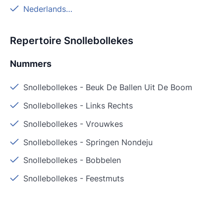
Nederlandstalig
Repertoire Snollebollekes
Nummers
Snollebollekes
-
Beuk De Ballen Uit De Boom
Snollebollekes
-
Links Rechts
Snollebollekes
-
Vrouwkes
Snollebollekes
-
Springen Nondeju
Snollebollekes
-
Bobbelen
Snollebollekes
-
Feestmuts