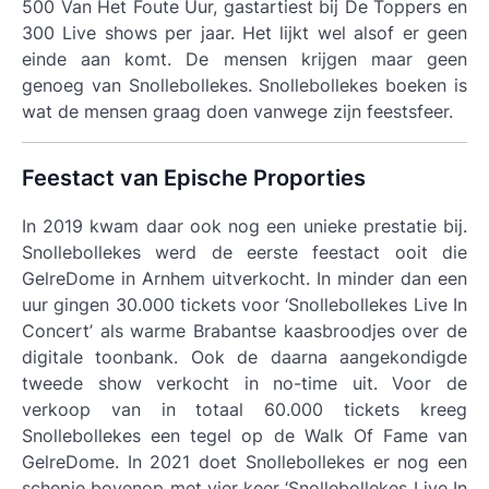
500 Van Het Foute Uur, gastartiest bij De Toppers en
300 Live shows per jaar. Het lijkt wel alsof er geen
einde aan komt. De mensen krijgen maar geen
genoeg van Snollebollekes. Snollebollekes boeken is
wat de mensen graag doen vanwege zijn feestsfeer.
Feestact van Epische Proporties
In 2019 kwam daar ook nog een unieke prestatie bij.
Snollebollekes werd de eerste feestact ooit die
GelreDome in Arnhem uitverkocht. In minder dan een
uur gingen 30.000 tickets voor ‘Snollebollekes Live In
Concert’ als warme Brabantse kaasbroodjes over de
digitale toonbank. Ook de daarna aangekondigde
tweede show verkocht in no-time uit. Voor de
verkoop van in totaal 60.000 tickets kreeg
Snollebollekes een tegel op de Walk Of Fame van
GelreDome. In 2021 doet Snollebollekes er nog een
schepje bovenop met vier keer ‘Snollebollekes Live In