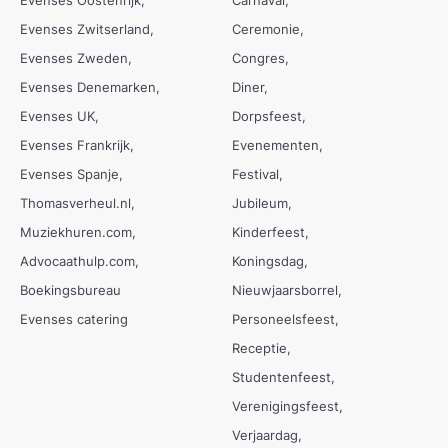
Evenses Oostenrijk
Carnaval
Evenses Zwitserland
Ceremonie
Evenses Zweden
Congres
Evenses Denemarken
Diner
Evenses UK
Dorpsfeest
Evenses Frankrijk
Evenementen
Evenses Spanje
Festival
Thomasverheul.nl
Jubileum
Muziekhuren.com
Kinderfeest
Advocaathulp.com
Koningsdag
Boekingsbureau
Nieuwjaarsborrel
Evenses catering
Personeelsfeest
Receptie
Studentenfeest
Verenigingsfeest
Verjaardag