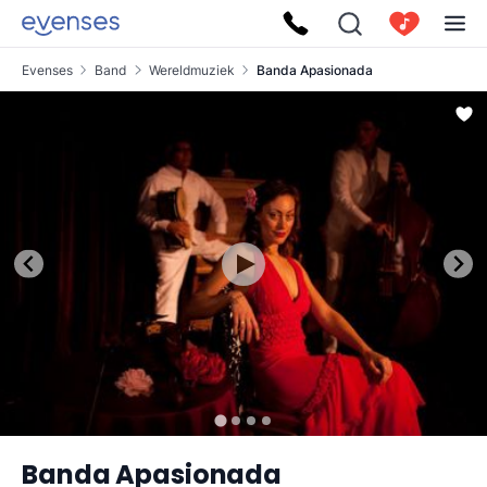
Evenses
Band
Wereldmuziek
Banda Apasionada
Banda Apasionada