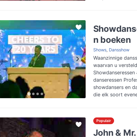
Showdans
n boeken
Shows
,
Dansshow
Waanzinnige dans
waarvan u versteld
Showdanseressen 
danseressen Profe
showdansers en d
die elk soort even
pit geven. In hun c
kostuums da...
Lee
Populair
John & Mr.