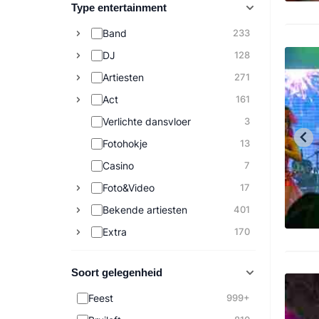
Type entertainment
Band
233
DJ
128
Artiesten
271
Act
161
Verlichte dansvloer
3
Fotohokje
13
Casino
7
Foto&Video
17
Bekende artiesten
401
Extra
170
Soort gelegenheid
Feest
999+