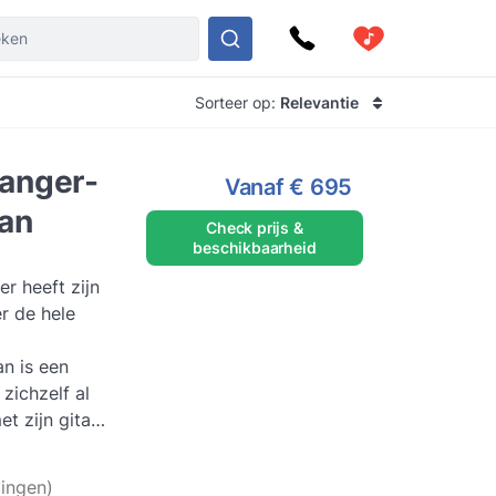
Sorteer op:
Relevantie
anger-
Vanaf
€ 695
uan
Check prijs &
beschikbaarheid
r heeft zijn
r de hele
an is een
zichzelf al
t zijn gitaar.
Lees meer
ingen)