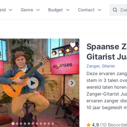
eid
Genre
Budget
Contact
Spaanse Z
Gitarist J
Zanger
,
Gitarist
Deze ervaren zange
stem in 3 talen ove
wereld laten horen
Zanger-Gitarist Ju
ervaren zanger die 
10 jaar begeleidt me
Hij heeft dan ook...
4,9
(10 Beoordel