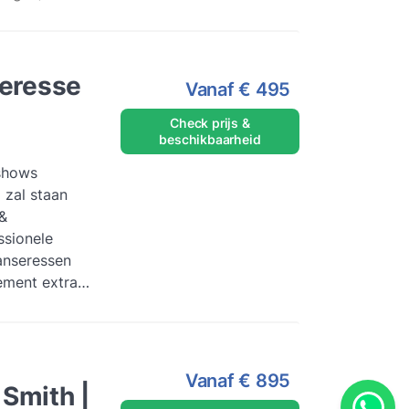
eresse
Vanaf
€ 495
Check prijs &
beschikbaarheid
shows
 zal staan
&
ssionele
anseressen
ement extra
reatieve
s meer
Vanaf
€ 895
 Smith |