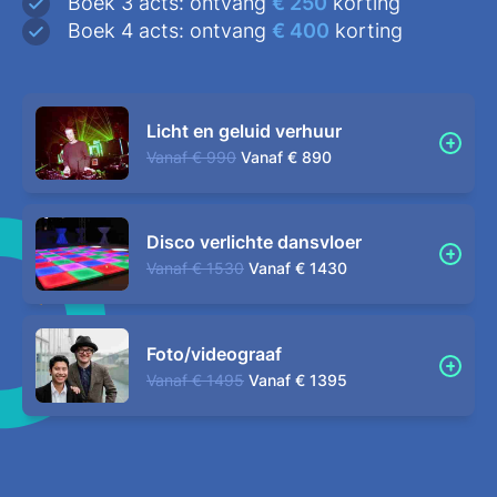
Boek 3 acts: ontvang
€ 250
korting
Boek 4 acts: ontvang
€ 400
korting
Licht en geluid verhuur
Vanaf
€ 990
Vanaf
€ 890
Disco verlichte dansvloer
Vanaf
€ 1530
Vanaf
€ 1430
Foto/videograaf
Vanaf
€ 1495
Vanaf
€ 1395