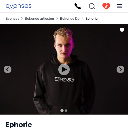
Evenses
Bekende artiesten
Bekende DJ
Ephoric
Ephoric