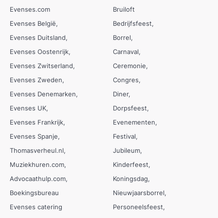
Evenses.com
Bruiloft
Evenses België
Bedrijfsfeest
Evenses Duitsland
Borrel
Evenses Oostenrijk
Carnaval
Evenses Zwitserland
Ceremonie
Evenses Zweden
Congres
Evenses Denemarken
Diner
Evenses UK
Dorpsfeest
Evenses Frankrijk
Evenementen
Evenses Spanje
Festival
Thomasverheul.nl
Jubileum
Muziekhuren.com
Kinderfeest
Advocaathulp.com
Koningsdag
Boekingsbureau
Nieuwjaarsborrel
Evenses catering
Personeelsfeest