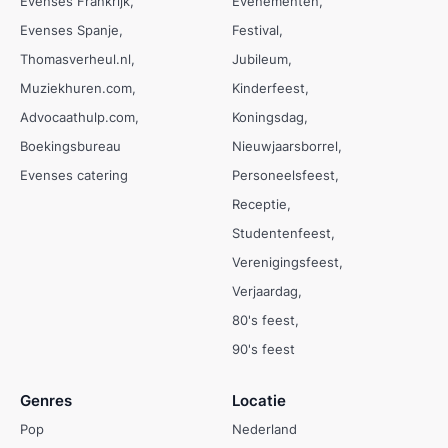
Evenses Frankrijk
Evenementen
Evenses Spanje
Festival
Thomasverheul.nl
Jubileum
Muziekhuren.com
Kinderfeest
Advocaathulp.com
Koningsdag
Boekingsbureau
Nieuwjaarsborrel
Evenses catering
Personeelsfeest
Receptie
Studentenfeest
Verenigingsfeest
Verjaardag
80's feest
90's feest
Genres
Locatie
Pop
Nederland