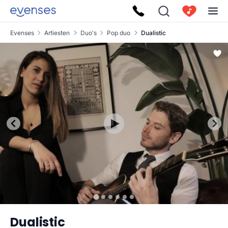
Evenses
Artiesten
Duo's
Pop duo
Dualistic
Dualistic