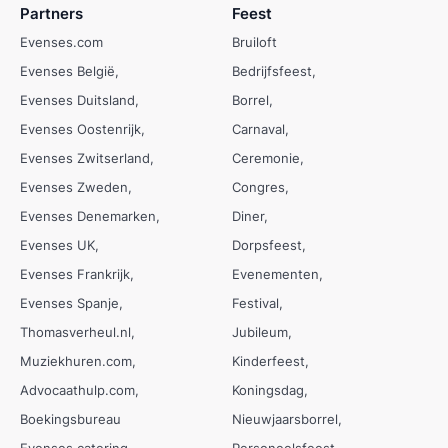
Partners
Feest
Evenses.com
Bruiloft
Evenses België
Bedrijfsfeest
Evenses Duitsland
Borrel
Evenses Oostenrijk
Carnaval
Evenses Zwitserland
Ceremonie
Evenses Zweden
Congres
Evenses Denemarken
Diner
Evenses UK
Dorpsfeest
Evenses Frankrijk
Evenementen
Evenses Spanje
Festival
Thomasverheul.nl
Jubileum
Muziekhuren.com
Kinderfeest
Advocaathulp.com
Koningsdag
Boekingsbureau
Nieuwjaarsborrel
Evenses catering
Personeelsfeest