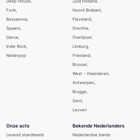
Deep House
Zuid Holland
Funk
Noord Brabant
Bossanova
Flevoland
Spaans
Drenthe
Dance
Overijssel
Indie Rock
Limburg
Nederpop
Friesland
Brussel
West - Vlaanderen
Antwerpen
Brugge
Gent
Leuven
Onze acts
Bekende Nederlanders
Levend standbeeld
Nederlandse bands