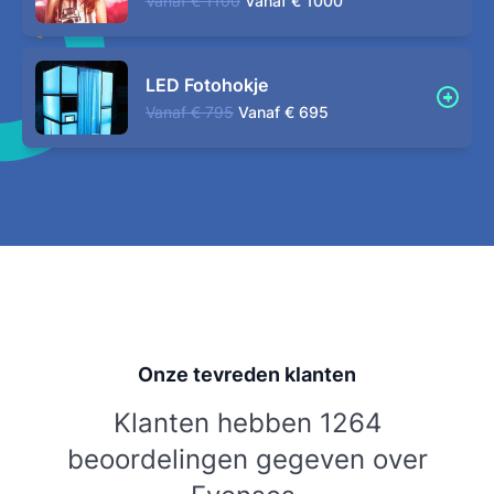
Vanaf
€ 1100
Vanaf
€ 1000
LED Fotohokje
Vanaf
€ 795
Vanaf
€ 695
Onze tevreden klanten
Klanten hebben 1264
beoordelingen gegeven over