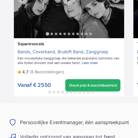
Squarevocals
Bands
,
Coverband
,
Bruiloft Band
,
Zanggroep
Een vrouwelijke zanggroep die bekende populaire nummers van
alle tijden uitvoert met een unieke twist.
Lees meer
4,7
(8 Beoordelingen)
Vanaf
€ 2550
Check prijs & beschikbaarheid
Persoonlijke Eventmanager, één aanspreekpunt
Volledig ontzorgd van aanvraag tot feest