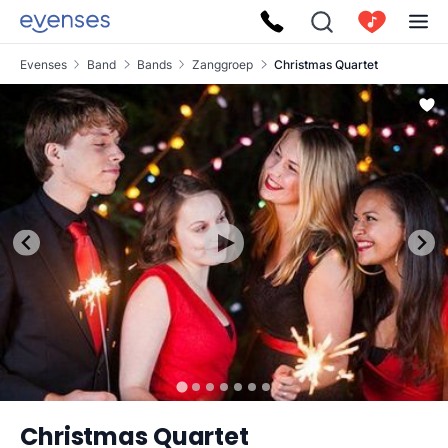
Evenses
Band
Bands
Zanggroep
Christmas Quartet
Christmas Quartet