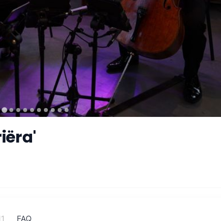
iëra'
11
FAQ