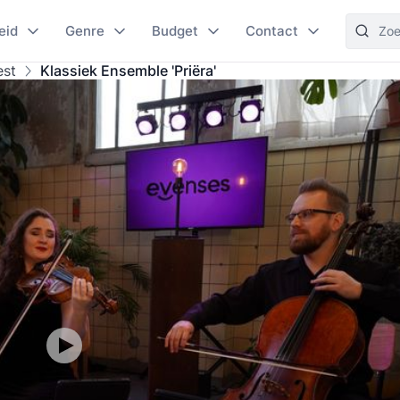
eid
Genre
Budget
Contact
est
Klassiek Ensemble 'Priëra'