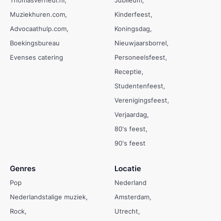
Thomasverheul.nl
Jubileum
Muziekhuren.com
Kinderfeest
Advocaathulp.com
Koningsdag
Boekingsbureau
Nieuwjaarsborrel
Evenses catering
Personeelsfeest
Receptie
Studentenfeest
Verenigingsfeest
Verjaardag
80's feest
90's feest
Genres
Locatie
Pop
Nederland
Nederlandstalige muziek
Amsterdam
Rock
Utrecht