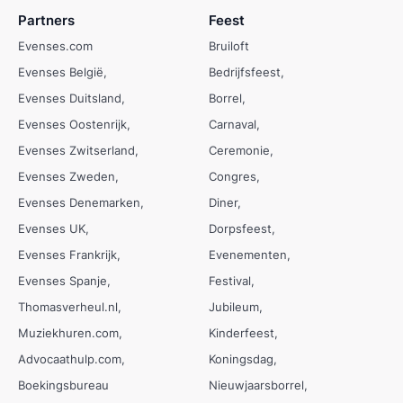
Partners
Feest
Evenses.com
Bruiloft
Evenses België
Bedrijfsfeest
Evenses Duitsland
Borrel
Evenses Oostenrijk
Carnaval
Evenses Zwitserland
Ceremonie
Evenses Zweden
Congres
Evenses Denemarken
Diner
Evenses UK
Dorpsfeest
Evenses Frankrijk
Evenementen
Evenses Spanje
Festival
Thomasverheul.nl
Jubileum
Muziekhuren.com
Kinderfeest
Advocaathulp.com
Koningsdag
Boekingsbureau
Nieuwjaarsborrel