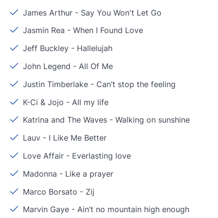
James Arthur
-
Say You Won't Let Go
Jasmin Rea
-
When I Found Love
Jeff Buckley
-
Hallelujah
John Legend
-
All Of Me
Justin Timberlake
-
Can’t stop the feeling
K-Ci & Jojo
-
All my life
Katrina and The Waves
-
Walking on sunshine
Lauv
-
I Like Me Better
Love Affair
-
Everlasting love
Madonna
-
Like a prayer
Marco Borsato
-
Zij
Marvin Gaye
-
Ain’t no mountain high enough