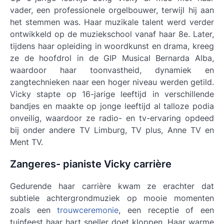
vader, een professionele orgelbouwer, terwijl hij aan
het stemmen was. Haar muzikale talent werd verder
ontwikkeld op de muziekschool vanaf haar 8e. Later,
tijdens haar opleiding in woordkunst en drama, kreeg
ze de hoofdrol in de GIP Musical Bernarda Alba,
waardoor haar toonvastheid, dynamiek en
zangtechnieken naar een hoger niveau werden getild.
Vicky stapte op 16-jarige leeftijd in verschillende
bandjes en maakte op jonge leeftijd al talloze podia
onveilig, waardoor ze radio- en tv-ervaring opdeed
bij onder andere TV Limburg, TV plus, Anne TV en
Ment TV.
Zangeres- pianiste Vicky carrière
Gedurende haar carrière kwam ze erachter dat
subtiele achtergrondmuziek op mooie momenten
zoals een
trouwceremonie
, een receptie of een
tuinfeest haar hart sneller doet kloppen. Haar warme