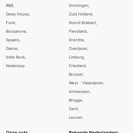
R&B
Groningen
Deep House
Zuid Holland
Funk
Noord Brabant
Bossanova
Flevoland
Spaans
Drenthe
Dance
Overijssel
Indie Rock
Limburg
Nederpop
Friesland
Brussel
West - Vlaanderen
Antwerpen
Brugge
Gent
Leuven
Onze acts
Bekende Nederlanders