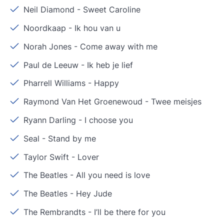
Neil Diamond
-
Sweet Caroline
Noordkaap
-
Ik hou van u
Norah Jones
-
Come away with me
Paul de Leeuw
-
Ik heb je lief
Pharrell Williams
-
Happy
Raymond Van Het Groenewoud
-
Twee meisjes
Ryann Darling
-
I choose you
Seal
-
Stand by me
Taylor Swift
-
Lover
The Beatles
-
All you need is love
The Beatles
-
Hey Jude
The Rembrandts
-
I’ll be there for you