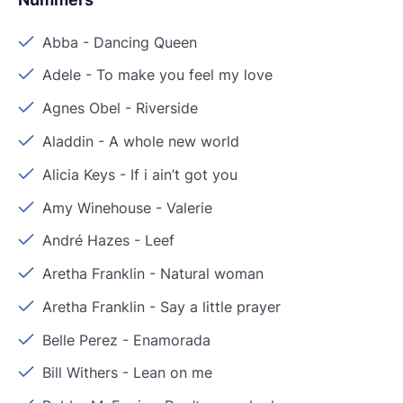
Abba
-
Dancing Queen
Adele
-
To make you feel my love
Agnes Obel
-
Riverside
Aladdin
-
A whole new world
Alicia Keys
-
If i ain’t got you
Amy Winehouse
-
Valerie
André Hazes
-
Leef
Aretha Franklin
-
Natural woman
Aretha Franklin
-
Say a little prayer
Belle Perez
-
Enamorada
Bill Withers
-
Lean on me