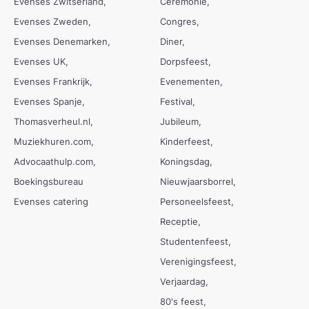
Evenses Zwitserland
Ceremonie
Evenses Zweden
Congres
Evenses Denemarken
Diner
Evenses UK
Dorpsfeest
Evenses Frankrijk
Evenementen
Evenses Spanje
Festival
Thomasverheul.nl
Jubileum
Muziekhuren.com
Kinderfeest
Advocaathulp.com
Koningsdag
Boekingsbureau
Nieuwjaarsborrel
Evenses catering
Personeelsfeest
Receptie
Studentenfeest
Verenigingsfeest
Verjaardag
80's feest