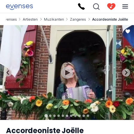
Evenses
Artiesten
Muzikanten
Zangeres
Accordeoniste Joëlle
Accordeoniste Joëlle