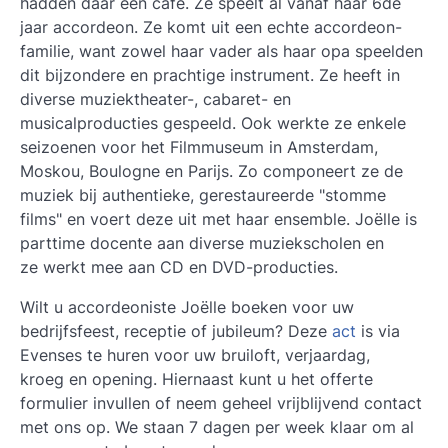
hadden daar een café. Ze speelt al vanaf haar 6de
jaar accordeon. Ze komt uit een echte accordeon-
familie, want zowel haar vader als haar opa speelden
dit bijzondere en prachtige instrument. Ze heeft in
diverse muziektheater-, cabaret- en
musicalproducties gespeeld. Ook werkte ze enkele
seizoenen voor het Filmmuseum in Amsterdam,
Moskou, Boulogne en Parijs. Zo componeert ze de
muziek bij authentieke, gerestaureerde "stomme
films" en voert deze uit met haar ensemble. Joëlle is
parttime docente aan diverse muziekscholen en
ze werkt mee aan CD en DVD-producties.
Wilt u accordeoniste Joëlle boeken voor uw
bedrijfsfeest, receptie of jubileum? Deze
act
is via
Evenses te huren voor uw bruiloft, verjaardag,
kroeg en opening. Hiernaast kunt u het offerte
formulier invullen of neem geheel vrijblijvend contact
met ons op. We staan 7 dagen per week klaar om al