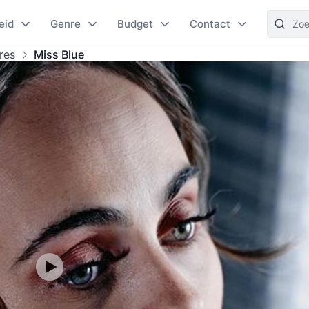
eid
Genre
Budget
Contact
res
Miss Blue