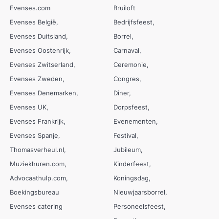
Evenses.com
Bruiloft
Evenses België
Bedrijfsfeest
Evenses Duitsland
Borrel
Evenses Oostenrijk
Carnaval
Evenses Zwitserland
Ceremonie
Evenses Zweden
Congres
Evenses Denemarken
Diner
Evenses UK
Dorpsfeest
Evenses Frankrijk
Evenementen
Evenses Spanje
Festival
Thomasverheul.nl
Jubileum
Muziekhuren.com
Kinderfeest
Advocaathulp.com
Koningsdag
Boekingsbureau
Nieuwjaarsborrel
Evenses catering
Personeelsfeest