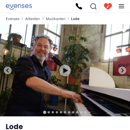
Evenses
Artiesten
Muzikanten
Lode
Lode