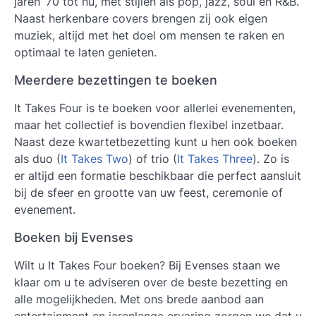
jaren ’70 tot nu, met stijlen als pop, jazz, soul en R&B.
Naast herkenbare covers brengen zij ook eigen
muziek, altijd met het doel om mensen te raken en
optimaal te laten genieten.
Meerdere bezettingen te boeken
It Takes Four is te boeken voor allerlei evenementen,
maar het collectief is bovendien flexibel inzetbaar.
Naast deze kwartetbezetting kunt u hen ook boeken
als duo (
It Takes Two
) of trio (
It Takes Three
). Zo is
er altijd een formatie beschikbaar die perfect aansluit
bij de sfeer en grootte van uw feest, ceremonie of
evenement.
Boeken bij Evenses
Wilt u It Takes Four boeken? Bij Evenses staan we
klaar om u te adviseren over de beste bezetting en
alle mogelijkheden. Met ons brede aanbod aan