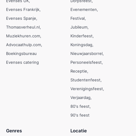
Evenses UK
Dorpsfeest
Evenses Frankrijk
Evenementen
Evenses Spanje
Festival
Thomasverheul.nl
Jubileum
Muziekhuren.com
Kinderfeest
Advocaathulp.com
Koningsdag
Boekingsbureau
Nieuwjaarsborrel
Evenses catering
Personeelsfeest
Receptie
Studentenfeest
Verenigingsfeest
Verjaardag
80's feest
90's feest
Genres
Locatie