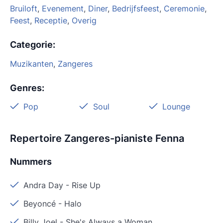
Bruiloft
,
Evenement
,
Diner
,
Bedrijfsfeest
,
Ceremonie
,
Feest
,
Receptie
,
Overig
Categorie
:
Muzikanten
,
Zangeres
Genres
:
Pop
Soul
Lounge
Repertoire Zangeres-pianiste Fenna
Nummers
Andra Day
-
Rise Up
Beyoncé
-
Halo
Billy Joel
-
She's Always a Woman