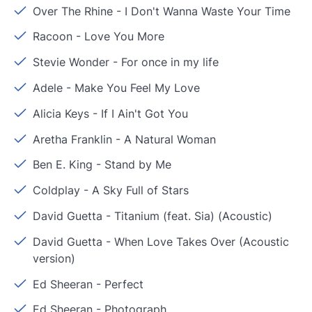
Over The Rhine
-
I Don't Wanna Waste Your Time
Racoon
-
Love You More
Stevie Wonder
-
For once in my life
Adele
-
Make You Feel My Love
Alicia Keys
-
If I Ain't Got You
Aretha Franklin
-
A Natural Woman
Ben E. King
-
Stand by Me
Coldplay
-
A Sky Full of Stars
David Guetta
-
Titanium (feat. Sia) (Acoustic)
David Guetta
-
When Love Takes Over (Acoustic
version)
Ed Sheeran
-
Perfect
Ed Sheeran
-
Photograph