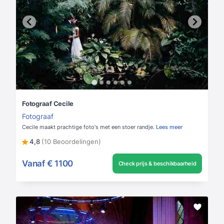
Fotograaf Cecile
Fotograaf
Cecile maakt prachtige foto's met een stoer randje.
Lees meer
4,8
(10 Beoordelingen)
Vanaf
€ 1100
Check prijs & beschikbaarheid