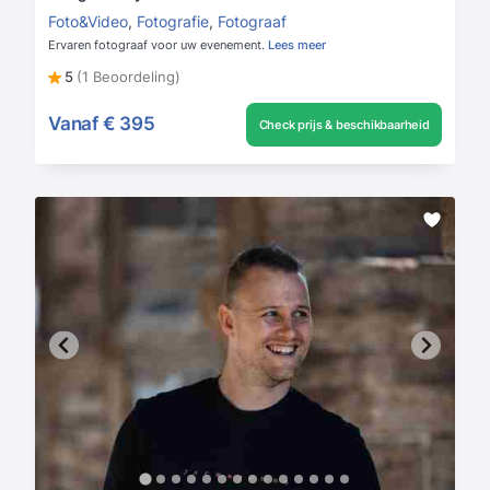
Foto&Video
,
Fotografie
,
Fotograaf
Ervaren fotograaf voor uw evenement.
Lees meer
5
(1 Beoordeling)
Vanaf
€ 395
Check prijs & beschikbaarheid