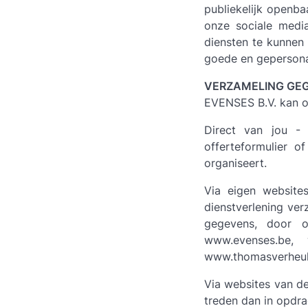
publiekelijk openba
onze sociale medi
diensten te kunnen
goede en gepersonal
VERZAMELING GE
EVENSES B.V. kan o
Direct van jou - 
offerteformulier o
organiseert.
Via eigen websites
dienstverlening ve
gegevens, door o
www.evenses.be, 
www.thomasverheul
Via websites van d
treden dan in opdr