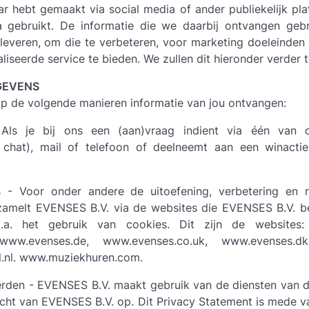
ar hebt gemaakt via social media of ander publiekelijk pl
a gebruikt. De informatie die we daarbij ontvangen ge
 leveren, om die te verbeteren, voor marketing doeleinden
iseerde service te bieden. We zullen dit hieronder verder t
GEVENS
p de volgende manieren informatie van jou ontvangen:
Als je bij ons een (aan)vraag indient via één van 
f chat), mail of telefoon of deelneemt aan een winact
 - Voor onder andere de uitoefening, verbetering en r
rzamelt EVENSES B.V. via de websites die EVENSES B.V. be
.a. het gebruik van cookies. Dit zijn de websites:
www.evenses.de, www.evenses.co.uk, www.evenses.dk
.nl. www.muziekhuren.com.
erden - EVENSES B.V. maakt gebruik van de diensten van 
acht van EVENSES B.V. op. Dit Privacy Statement is mede v